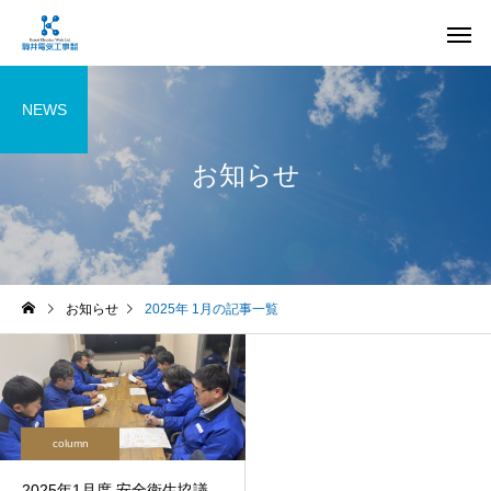
NEWS
お知らせ
電気設備工事
受変電設備
お知らせ
2025年 1月の記事一覧
計装・制御設備工事
情報・通信設
column
2025年1月度 安全衛生協議