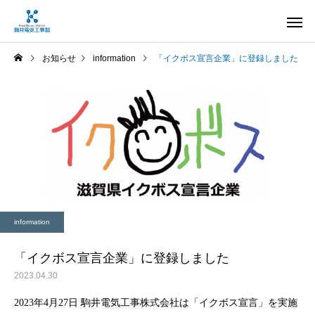
お知らせ
information
「イクボス宣言企業」に登録しました
電気設備工事
受変電設備
information
計装・制御設備工事
情報・通信設
「イクボス宣言企業」に登録しました
2023.04.30
2023年4月27日 駒井電気工事株式会社は「イクボス宣言」を実施